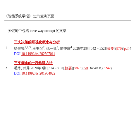
《智能系统学报》
过刊查询页面
关键词中包括
three-way concept
的文章
三支决策的可视化概念与分析
1,2,3
2
3
4
1
徐健锋
, 王书谊
, 姚一豫
, 苗夺谦
2026年2期 [542－552][
摘要
](
976
)
[
pdf
4
DOI:
10.11992/tis.202507014
三支概念的一种构建方法
2
毛华, 武秀 2020年3期 [514－519][
摘要
](
5973
)
[
pdf
3464KB]
(
3242
)
DOI:
10.11992/tis.201904022