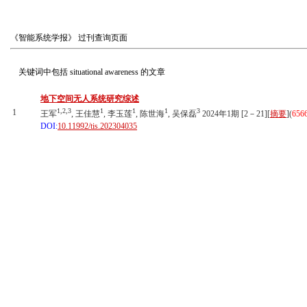
《智能系统学报》
过刊查询页面
关键词中包括
situational awareness
的文章
地下空间无人系统研究综述
1,2,3
1
1
1
3
1
王军
, 王佳慧
, 李玉莲
, 陈世海
, 吴保磊
2024年1期 [2－21][
摘要
](
656
DOI:
10.11992/tis.202304035