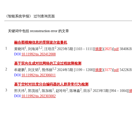
《智能系统学报》
过刊查询页面
关键词中包括
reconstruction error
的文章
融合图模糊信息的受限玻尔兹曼机
1
1,2
2
1
黄晓珂
, 刘海涛
, 汪培庄
2025年5期 [1103－1111][
摘要
](
2025
)
[
pdf
3840KB
DOI:
10.11992/tis.202412008
基于双向生成对抗网络的工业过程故障检测
1
1
1,2
2
牟建鹏
, 刘文韬
, 熊伟丽
2024年5期 [1199－1208][
摘要
](
3177
)
[
pdf
5422KB
DOI:
10.11992/tis.202306011
基于空时对抗变分自编码器的人群异常行为检测
1
1
1
2
2
1
3
邢天祎
, 郭茂祖
, 陈加栋
, 赵玲玲
, 陈琳鑫
, 田乐
2023年5期 [994－1004][
DOI:
10.11992/tis.202303002