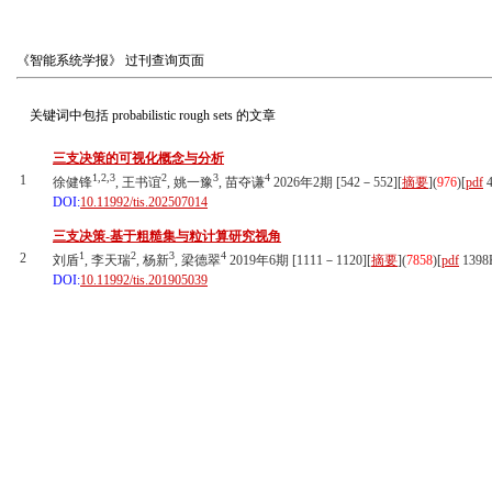
《智能系统学报》
过刊查询页面
关键词中包括
probabilistic rough sets
的文章
三支决策的可视化概念与分析
1,2,3
2
3
4
1
徐健锋
, 王书谊
, 姚一豫
, 苗夺谦
2026年2期 [542－552][
摘要
](
976
)
[
pdf
4
DOI:
10.11992/tis.202507014
三支决策-基于粗糙集与粒计算研究视角
1
2
3
4
2
刘盾
, 李天瑞
, 杨新
, 梁德翠
2019年6期 [1111－1120][
摘要
](
7858
)
[
pdf
1398
DOI:
10.11992/tis.201905039