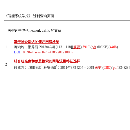
《智能系统学报》
过刊查询页面
关键词中包括
network traffic
的文章
基于神经网络的僵尸网络检测
1
蒋鸿玲，邵秀丽 2013年2期 [113－118][
摘要
](
5919
)
[
pdf
603KB]
(
4468
)
DOI:
10.3969/j.issn.1673-4785.201210055
结合粗糙集和禁忌搜索的网络流量特征选择
2
1
1
2
顾成杰
,张顺颐
,杜安源
 2011年3期 [254－260][
摘要
](
6287
)
[
pdf
834KB]