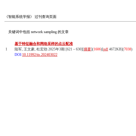
《智能系统学报》
过刊查询页面
关键词中包括
network sampling
的文章
基于特征融合和网络采样的点云配准
1
陆军, 王文豪, 杜宏劲 2025年3期 [621－630][
摘要
](
1606
)
[
pdf
4672KB]
(
7038
)
DOI:
10.11992/tis.202403022