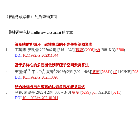
《智能系统学报》
过刊查询页面
关键词中包括
multiview clustering
的文章
视图映射和循环一致性生成的不完整多视图聚类
1
王英博, 郭凯雪 2025年2期 [316－328][
摘要
](
2906
)
[
pdf
3081KB]
(
3300
)
DOI:
10.11992/tis.202311044
基于多样性的多视图低秩稀疏子空间聚类算法
1,2
1
1
2
王丽娟
, 丁世飞
, 夏菁
2023年2期 [399－408][
摘要
](
5381
)
[
pdf
1162KB]
(
56
DOI:
10.11992/tis.202110026
结合地标点与自编码的快速多视图聚类网络
3
马睿, 周治平 2022年2期 [333－340][
摘要
](
5299
)
[
pdf
3921KB]
(
5215
)
DOI:
10.11992/tis.202101011