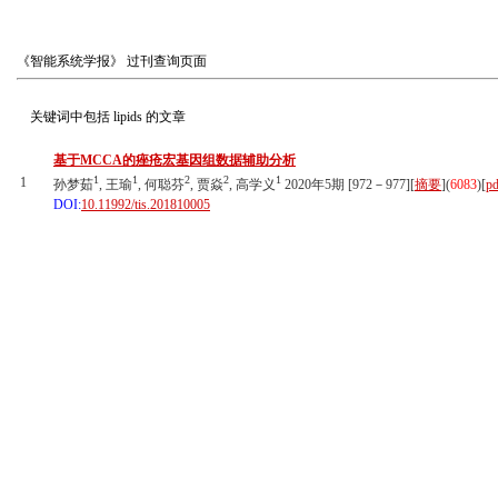
《智能系统学报》
过刊查询页面
关键词中包括
lipids
的文章
基于MCCA的痤疮宏基因组数据辅助分析
1
1
2
2
1
1
孙梦茹
, 王瑜
, 何聪芬
, 贾焱
, 高学义
2020年5期 [972－977][
摘要
](
6083
)
[
pd
DOI:
10.11992/tis.201810005