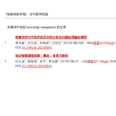
《智能系统学报》
过刊查询页面
关键词中包括
knowledge management
的文章
因素空间与可拓学的互补性分析及问题处理融合模型
1
2
3
3
1
李兴森
, 许立波
, 刘海涛
, 汪培庄
2022年5期 [990－998][
摘要
](
4569
)
[
pdf
4
DOI:
10.11992/tis.202106016
知识智能涌现创新：概念、体系与路径
1
2
1
1
2
许立波
, 潘旭伟
, 袁平
, 李兴森
2017年1期 [47－54][
摘要
](
8174
)
[
pdf
2443
DOI:
10.11992/tis.201610014