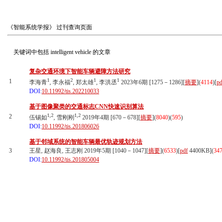
《智能系统学报》
过刊查询页面
关键词中包括
intelligent vehicle
的文章
复杂交通环境下智能车辆避障方法研究
1
2
1
1
1
李海青
, 李永福
, 郑太雄
, 李洪丞
2023年6期 [1275－1286][
摘要
](
4114
)
[
pd
DOI:
10.11992/tis.202210033
基于图像聚类的交通标志CNN快速识别算法
1,2
1,2
2
伍锡如
, 雪刚刚
2019年4期 [670－678][
摘要
](
8040
)(
595
)
DOI:
10.11992/tis.201806026
基于邻域系统的智能车辆最优轨迹规划方法
3
王星, 赵海良, 王志刚 2019年5期 [1040－1047][
摘要
](
6533
)
[
pdf
4400KB]
(
34
DOI:
10.11992/tis.201805004