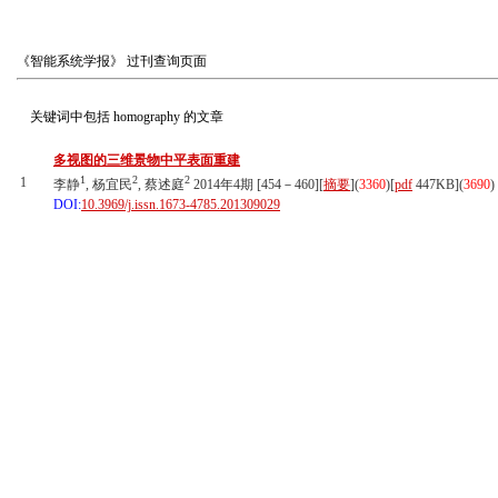
《智能系统学报》
过刊查询页面
关键词中包括
homography
的文章
多视图的三维景物中平表面重建
1
2
2
1
李静
, 杨宜民
, 蔡述庭
2014年4期 [454－460][
摘要
](
3360
)
[
pdf
447KB]
(
3690
)
DOI:
10.3969/j.issn.1673-4785.201309029