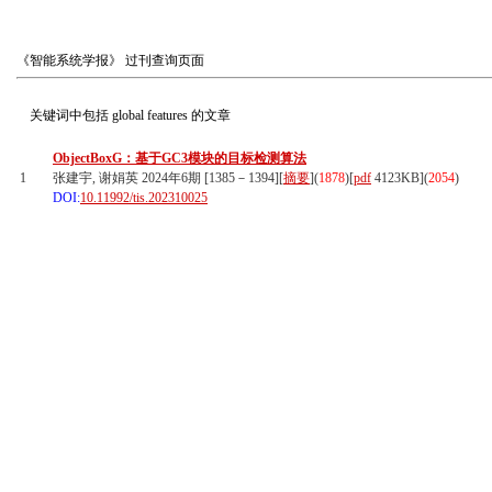
《智能系统学报》
过刊查询页面
关键词中包括
global features
的文章
ObjectBoxG：基于GC3模块的目标检测算法
1
张建宇, 谢娟英 2024年6期 [1385－1394][
摘要
](
1878
)
[
pdf
4123KB]
(
2054
)
DOI:
10.11992/tis.202310025