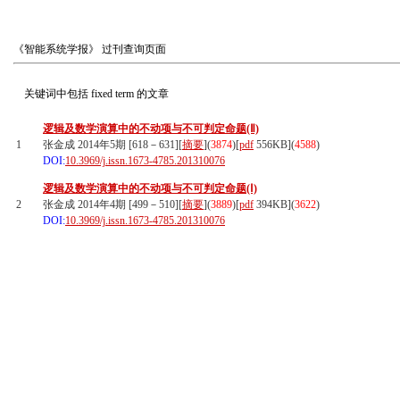
《智能系统学报》
过刊查询页面
关键词中包括
fixed term
的文章
逻辑及数学演算中的不动项与不可判定命题(Ⅱ)
1
张金成 2014年5期 [618－631][
摘要
](
3874
)
[
pdf
556KB]
(
4588
)
DOI:
10.3969/j.issn.1673-4785.201310076
逻辑及数学演算中的不动项与不可判定命题(Ⅰ)
2
张金成 2014年4期 [499－510][
摘要
](
3889
)
[
pdf
394KB]
(
3622
)
DOI:
10.3969/j.issn.1673-4785.201310076