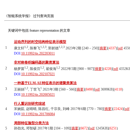
《智能系统学报》
过刊查询页面
关键词中包括
feature representation
的文章
运动序列的时空结构特征表示模型
1,2
1,2,3
1,2,3
1
康文轩
, 陈黎飞
, 郭躬德
2023年2期 [240－250][
摘要
](
4337
)
[
pdf
455
DOI:
10.11992/tis.202203011
非对称卷积编码器的聚类算法
1,2
1,2
1,2
2
杨梦茵
, 陈俊芬
, 翟俊海
2022年5期 [900－907][
摘要
](
4228
)
[
pdf
4352K
DOI:
10.11992/tis.202107021
一种基于ELM-AE特征表示的谱聚类算法
1,2
1
3
王丽娟
, 丁世飞
2021年3期 [560－566][
摘要
](
8490
)
[
pdf
3699KB]
(
4118
)
DOI:
10.11992/tis.202005021
行人重识别研究综述
4
宋婉茹, 赵晴晴, 陈昌红, 干宗良, 刘峰 2017年6期 [770－780][
摘要
](
22424
)
[
pdf
DOI:
10.11992/tis.201706084
局部特征脸型分类方法
5
孙劲光, 邓智硕 2017年1期 [104－109][
摘要
](
6672
)
[
pdf
1245KB]
(
6251
)