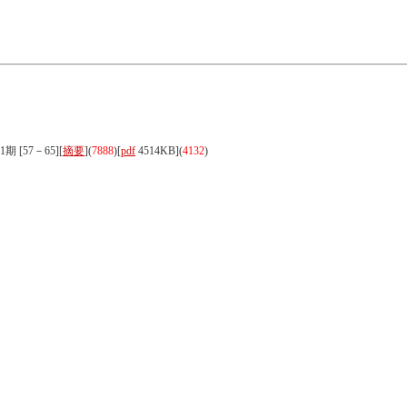
1期 [57－65][
摘要
](
7888
)
[
pdf
4514KB]
(
4132
)