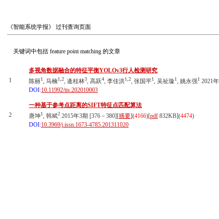
《智能系统学报》
过刊查询页面
关键词中包括
feature point matching
的文章
多视角数据融合的特征平衡YOLOv3行人检测研究
1
1,2
3
4
1,2
1
1
1
1
陈丽
, 马楠
, 逄桂林
, 高跃
, 李佳洪
, 张国平
, 吴祉璇
, 姚永强
2021年
DOI:
10.11992/tis.202010003
一种基于参考点距离的SIFT特征点匹配算法
1
2
2
唐坤
, 韩斌
2015年3期 [376－380][
摘要
](
4166
)
[
pdf
832KB]
(
4474
)
DOI:
10.3969/j.issn.1673-4785.201311020