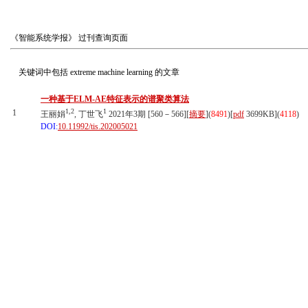
《智能系统学报》
过刊查询页面
关键词中包括
extreme machine learning
的文章
一种基于ELM-AE特征表示的谱聚类算法
1,2
1
1
王丽娟
, 丁世飞
2021年3期 [560－566][
摘要
](
8491
)
[
pdf
3699KB]
(
4118
)
DOI:
10.11992/tis.202005021