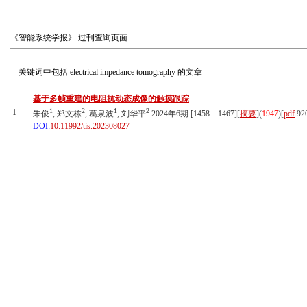
《智能系统学报》
过刊查询页面
关键词中包括
electrical impedance tomography
的文章
基于多帧重建的电阻抗动态成像的触摸跟踪
1
2
1
2
1
朱俊
, 郑文栋
, 葛泉波
, 刘华平
2024年6期 [1458－1467][
摘要
](
1947
)
[
pdf
92
DOI:
10.11992/tis.202308027