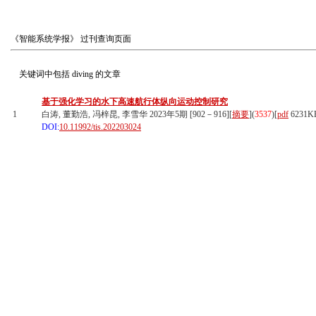
《智能系统学报》
过刊查询页面
关键词中包括
diving
的文章
基于强化学习的水下高速航行体纵向运动控制研究
1
白涛, 董勤浩, 冯梓昆, 李雪华 2023年5期 [902－916][
摘要
](
3537
)
[
pdf
6231K
DOI:
10.11992/tis.202203024