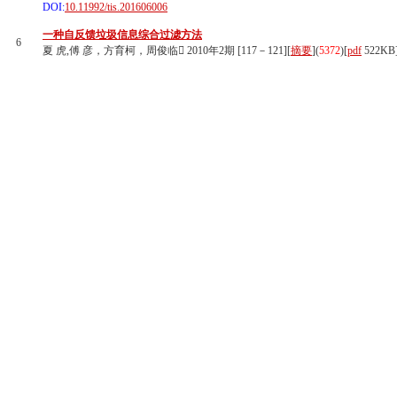
DOI:
10.11992/tis.201606006
一种自反馈垃圾信息综合过滤方法
6
夏 虎,傅 彦，方育柯，周俊临 2010年2期 [117－121][
摘要
](
5372
)
[
pdf
522KB