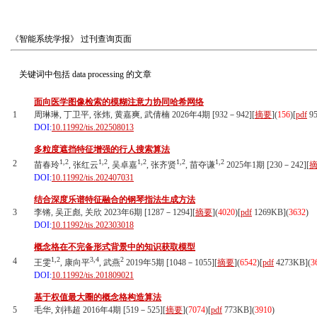
《智能系统学报》
过刊查询页面
关键词中包括
data processing
的文章
面向医学图像检索的模糊注意力协同哈希网络
1
周琳琳, 丁卫平, 张炜, 黄嘉爽, 武倩楠 2026年4期 [932－942][
摘要
](
156
)
[
pdf
95
DOI:
10.11992/tis.202508013
多粒度遮挡特征增强的行人搜索算法
1,2
1,2
1,2
1,2
1,2
2
苗春玲
, 张红云
, 吴卓嘉
, 张齐贤
, 苗夺谦
2025年1期 [230－242][
DOI:
10.11992/tis.202407031
结合深度乐谱特征融合的钢琴指法生成方法
3
李锵, 吴正彪, 关欣 2023年6期 [1287－1294][
摘要
](
4020
)
[
pdf
1269KB]
(
3632
)
DOI:
10.11992/tis.202303018
概念格在不完备形式背景中的知识获取模型
1,2
3,4
2
4
王雯
, 康向平
, 武燕
2019年5期 [1048－1055][
摘要
](
6542
)
[
pdf
4273KB]
(
3
DOI:
10.11992/tis.201809021
基于权值最大圈的概念格构造算法
5
毛华, 刘祎超 2016年4期 [519－525][
摘要
](
7074
)
[
pdf
773KB]
(
3910
)