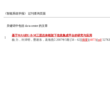
《智能系统学报》
过刊查询页面
关键词中包括
da ta center
的文章
基于MAS的U-B-M三层总体框架下信息集成平台的研究与应用
1
杨 力，许泽明，曹谢东，袁海燕 2007年5期 [58－62][
摘要
](
4873
)
[
pdf
527K