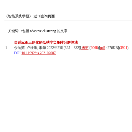
《智能系统学报》
过刊查询页面
关键词中包括
adaptive clustering
的文章
自适应图正则化的低秩非负矩阵分解算法
1
余沁茹, 卢桂馥, 李华 2022年2期 [325－332][
摘要
](
6068
)
[
pdf
4276KB]
(
3921
)
DOI:
10.11992/tis.202102007