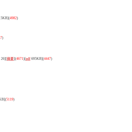
15KB]
(
4982
)
57
)
26][
摘要
](
4671
)
[
pdf
695KB]
(
4447
)
KB]
(
5119
)