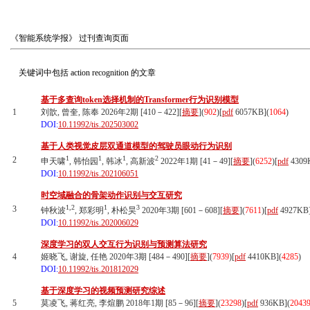
《智能系统学报》
过刊查询页面
关键词中包括
action recognition
的文章
基于多查询token选择机制的Transformer行为识别模型
1
刘歆, 曾奎, 陈奉 2026年2期 [410－422][
摘要
](
902
)
[
pdf
6057KB]
(
1064
)
DOI:
10.11992/tis.202503002
基于人类视觉皮层双通道模型的驾驶员眼动行为识别
1
1
1
2
2
申天啸
, 韩怡园
, 韩冰
, 高新波
2022年1期 [41－49][
摘要
](
6252
)
[
pdf
4309
DOI:
10.11992/tis.202106051
时空域融合的骨架动作识别与交互研究
1,2
1
3
3
钟秋波
, 郑彩明
, 朴松昊
2020年3期 [601－608][
摘要
](
7611
)
[
pdf
4927KB
DOI:
10.11992/tis.202006029
深度学习的双人交互行为识别与预测算法研究
4
姬晓飞, 谢旋, 任艳 2020年3期 [484－490][
摘要
](
7939
)
[
pdf
4410KB]
(
4285
)
DOI:
10.11992/tis.201812029
基于深度学习的视频预测研究综述
5
莫凌飞, 蒋红亮, 李煊鹏 2018年1期 [85－96][
摘要
](
23298
)
[
pdf
936KB]
(
2043