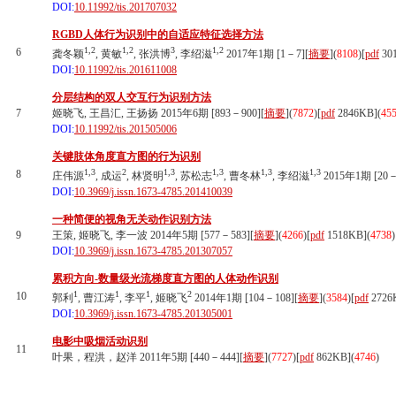
DOI:
10.11992/tis.201707032
RGBD人体行为识别中的自适应特征选择方法
1,2
1,2
3
1,2
6
龚冬颖
, 黄敏
, 张洪博
, 李绍滋
2017年1期 [1－7][
摘要
](
8108
)
[
pdf
30
DOI:
10.11992/tis.201611008
分层结构的双人交互行为识别方法
7
姬晓飞, 王昌汇, 王扬扬 2015年6期 [893－900][
摘要
](
7872
)
[
pdf
2846KB]
(
45
DOI:
10.11992/tis.201505006
关键肢体角度直方图的行为识别
1,3
2
1,3
1,3
1,3
1,3
8
庄伟源
, 成运
, 林贤明
, 苏松志
, 曹冬林
, 李绍滋
2015年1期 [20－
DOI:
10.3969/j.issn.1673-4785.201410039
一种简便的视角无关动作识别方法
9
王策, 姬晓飞, 李一波 2014年5期 [577－583][
摘要
](
4266
)
[
pdf
1518KB]
(
4738
)
DOI:
10.3969/j.issn.1673-4785.201307057
累积方向-数量级光流梯度直方图的人体动作识别
1
1
1
2
10
郭利
, 曹江涛
, 李平
, 姬晓飞
2014年1期 [104－108][
摘要
](
3584
)
[
pdf
2726
DOI:
10.3969/j.issn.1673-4785.201305001
电影中吸烟活动识别
11
叶果，程洪，赵洋 2011年5期 [440－444][
摘要
](
7727
)
[
pdf
862KB]
(
4746
)