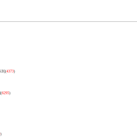
KB]
(
4373
)
]
(
6295
)
9
)