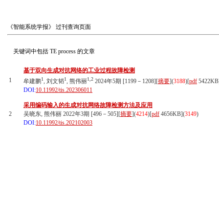
《智能系统学报》
过刊查询页面
关键词中包括
TE process
的文章
基于双向生成对抗网络的工业过程故障检测
1
1
1,2
1
牟建鹏
, 刘文韬
, 熊伟丽
2024年5期 [1199－1208][
摘要
](
3188
)
[
pdf
5422KB
DOI:
10.11992/tis.202306011
采用编码输入的生成对抗网络故障检测方法及应用
2
吴晓东, 熊伟丽 2022年3期 [496－505][
摘要
](
4214
)
[
pdf
4656KB]
(
3149
)
DOI:
10.11992/tis.202102003