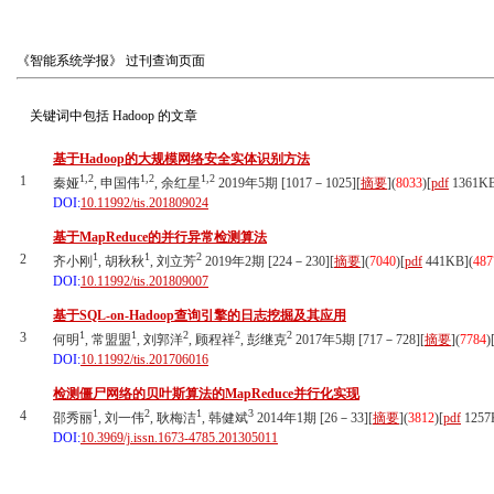
《智能系统学报》
过刊查询页面
关键词中包括
Hadoop
的文章
基于Hadoop的大规模网络安全实体识别方法
1,2
1,2
1,2
1
秦娅
, 申国伟
, 余红星
2019年5期 [1017－1025][
摘要
](
8033
)
[
pdf
1361K
DOI:
10.11992/tis.201809024
基于MapReduce的并行异常检测算法
1
1
2
2
齐小刚
, 胡秋秋
, 刘立芳
2019年2期 [224－230][
摘要
](
7040
)
[
pdf
441KB]
(
487
DOI:
10.11992/tis.201809007
基于SQL-on-Hadoop查询引擎的日志挖掘及其应用
1
1
2
2
2
3
何明
, 常盟盟
, 刘郭洋
, 顾程祥
, 彭继克
2017年5期 [717－728][
摘要
](
7784
)
DOI:
10.11992/tis.201706016
检测僵尸网络的贝叶斯算法的MapReduce并行化实现
1
2
1
3
4
邵秀丽
, 刘一伟
, 耿梅洁
, 韩健斌
2014年1期 [26－33][
摘要
](
3812
)
[
pdf
1257
DOI:
10.3969/j.issn.1673-4785.201305011